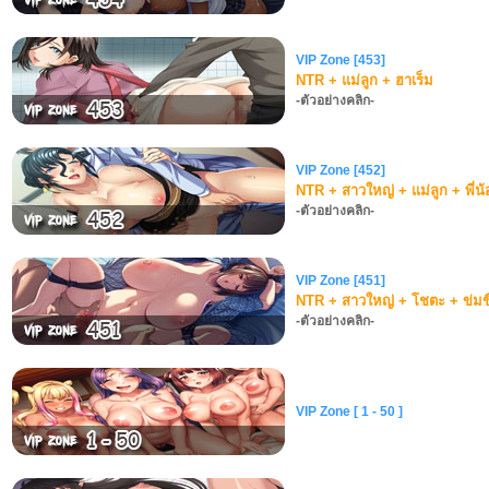
VIP Zone [453]
NTR + แม่ลูก + ฮาเร็ม
-ตัวอย่างคลิก-
VIP Zone [452]
NTR + สาวใหญ่ + แม่ลูก + พี่น้
-ตัวอย่างคลิก-
VIP Zone [451]
NTR + สาวใหญ่ + โชตะ + ข่มข
-ตัวอย่างคลิก-
VIP Zone [ 1 - 50 ]