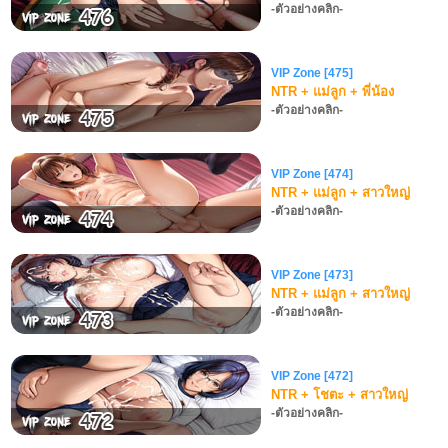
-ตัวอย่างคลิก-
VIP Zone [475]
NTR + แม่ลูก + พี่น้อง
-ตัวอย่างคลิก-
VIP Zone [474]
NTR + แม่ลูก + สาวใหญ่
-ตัวอย่างคลิก-
VIP Zone [473]
NTR + แม่ลูก + สาวใหญ่
-ตัวอย่างคลิก-
VIP Zone [472]
NTR + โชตะ + สาวใหญ่
-ตัวอย่างคลิก-