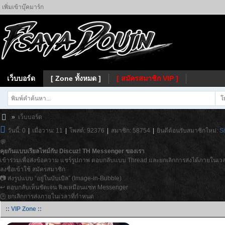
เพิ่มเข้าบุ๊คมาร์ก
เว็บบอร์ด
[ Zone ทั้งหมด ]
[ สมัครสมาชิก VIP ]
โ
»
เว็บบอร์ด
วันนี้:
0
|
เมื่อวาน:
11
|
โพสต์:
92376
|
สมาชิก:
58754
|
ยินดีต้อนรับสมาชิกใหม่:
S
Fs
💬
ay
คุยกันแบบเรียลไทม์กับ Discuz! TH Messenger ของเรา
เข้าร่วมเพื่อส่งข้อความ แชร์รูปภาพ ตอบกลับแบบ Thread และยกเลิกการส่งได้ภายในเว
a
ลงชื่อเข้าใช้
สมัครสมาชิก
📷 ส่งรูปแบบ “อยู่ในบับเบิล” (Image-in-Bubble)
↩️ ตอบกลับเห็นชัดเจน ฟิลเหมือนแชท Messenger
🕒 ยกเลิกการส่งภายในเวลาที่กำหนด
:: VIP Zone ::