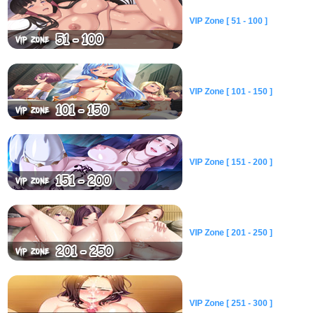
VIP Zone [ 51 - 100 ]
VIP Zone [ 101 - 150 ]
VIP Zone [ 151 - 200 ]
VIP Zone [ 201 - 250 ]
VIP Zone [ 251 - 300 ]