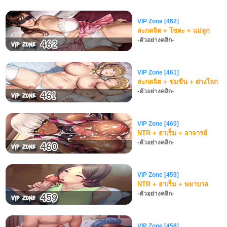
VIP Zone [462]
สะกดจิต + โชตะ + แม่ลูก
-ตัวอย่างคลิก-
VIP Zone [461]
สะกดจิต + ข่มขืน + ต่างโลก
-ตัวอย่างคลิก-
VIP Zone [460]
NTR + ฮาเร็ม + อาจารย์
-ตัวอย่างคลิก-
VIP Zone [459]
NTR + ฮาเร็ม + พยาบาล
-ตัวอย่างคลิก-
VIP Zone [458]