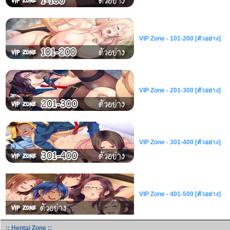
VIP Zone - 101-200 [ตัวอย่าง]
VIP Zone - 201-300 [ตัวอย่าง]
VIP Zone - 301-400 [ตัวอย่าง]
VIP Zone - 401-500 [ตัวอย่าง]
:: Hentai Zone ::