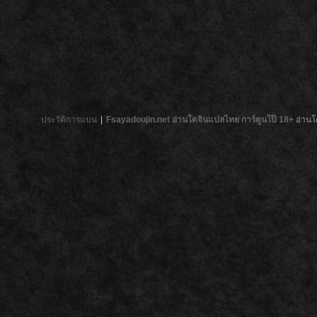
ประวัติการแบน
|
Fsayadoujin.net อ่านโดจินแปลไทย การ์ตูนโป๊ 18+
อ่านโ