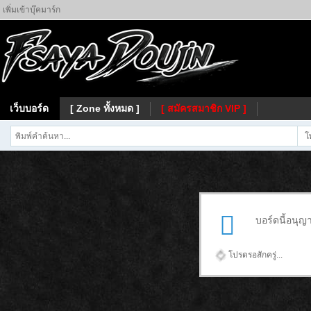
เพิ่มเข้าบุ๊คมาร์ก
เว็บบอร์ด
[ Zone ทั้งหมด ]
[ สมัครสมาชิก VIP ]
โ
บอร์ดนี้อนุญ
โปรดรอสักครู่...