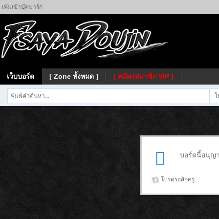
เพิ่มเข้าบุ๊คมาร์ก
เว็บบอร์ด
[ Zone ทั้งหมด ]
[ สมัครสมาชิก VIP ]
โ
บอร์ดนี้อนุญ
โปรดรอสักครู่...