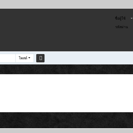
ชื่อผู้ใช้
รหัสผ่าน
โพสต์
ค
้น
ห
า