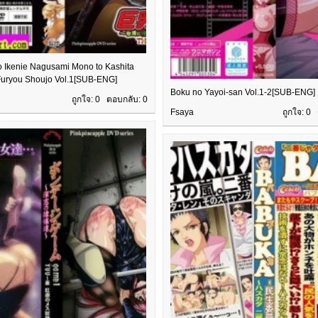
 Ikenie Nagusami Mono to Kashita
uryou Shoujo Vol.1[SUB-ENG]
Boku no Yayoi-san Vol.1-2[SUB-ENG]
ถูกใจ: 0 ตอบกลับ:
0
Fsaya
ถูกใจ: 0