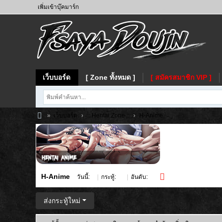
เพิ่มเข้าบุ๊คมาร์ก
เว็บบอร์ด
[ Zone ทั้งหมด ]
[ สมัครสมาชิก VIP ]
»
เว็บบอร์ด
›
:: Hentai Zone ::
›
H-Anime
Fs
ay
a
H-Anime
วันนี้:
0
|
กระทู้:
51
|
อันดับ:
11
ส่งกระทู้ใหม่