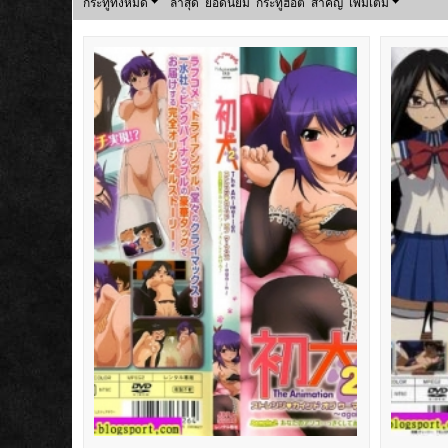
กระทู้ทั้งหมด
ล่าสุด
ยอดนิยม
กระทู้ฮอต
สำคัญ
เพิ่มเติม