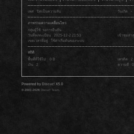
เพศ
ปิดเป็นความลับ
วันเกิด
-
ภาพรวมความเคลื่อนไหว
กลุ่มผู้ใช้
รอการยืนยัน
วันที่ลงทะเบียน
2025-12-2 21:53
เข้าชมล่าส
เขตเวลาที่อยู่
ใช้ค่าเริ่มต้นของระบบ
สถิติ
พื้นที่ที่ใช้ไป
0 B
เครดิต
2
เงิน
2
ความดี
0
Powered by
Discuz!
X5.0
© 2001-2026
Discuz! Team
.