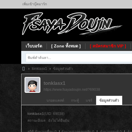
เพิ่มเข้าบุ๊คมาร์ก
เว็บบอร์ด
[ Zone ทั้งหมด ]
[ สมัครสมาชิก VIP ]
›
tonklasx1
›
ข้อมูลส่วนตัว
Fs
tonklasx1
ay
https://www.fsayadoujin.net/?69038
a
บรอดแคสต์
กระทู้
แชร์
ข้อมูลส่วนตัว
tonklasx1
(UID: 69038)
สถานะอีเมล
ยังไม่ได้ยืนยัน
สถิติ
จำนวนเพื่อน 0
|
จำนวนการตอบกลับ 0
|
จำนวนกระทู้ 0
|
จำ