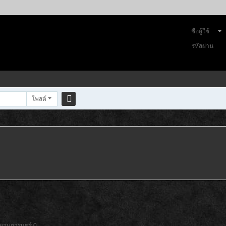
ชื่อผู้ใช้
รหัสผ่าน
โพสต์
ค
้น
ห
า
นวนการแชร์ 0