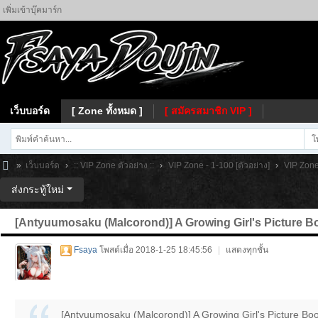
เพิ่มเข้าบุ๊คมาร์ก
เว็บบอร์ด
[ Zone ทั้งหมด ]
[ สมัครสมาชิก VIP ]
โ
»
เว็บบอร์ด
›
:: VIP Zone ตัวอย่าง ::
›
VIP Zone - 1-100 [ตัวอย่าง]
›
VIP Zone 
Fs
ส่งกระทู้ใหม่
ay
[Antyuumosaku (Malcorond)] A Growing Girl's Picture B
a
Fsaya
โพสต์เมื่อ 2018-1-25 18:45:56
|
แสดงทุกชั้น
[Antyuumosaku (Malcorond)] A Growing Girl's Picture Book