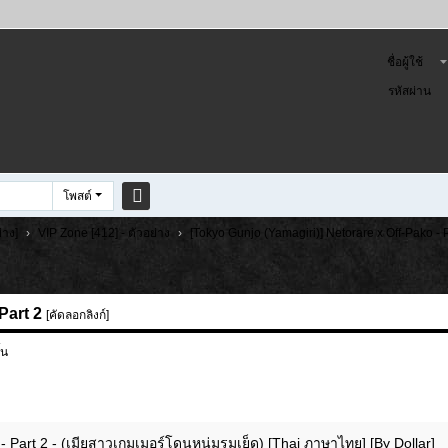
ชื่อผู้ใช้
รหัสผ่าน
โพสต์
ค
่าง]
›
VIP Zone [412] - ตัวอย่าง
›
[Tokyo Gunjo (Yamagiri)] Netorare x Off-Pako - Pa
้น
ห
า
Part 2
[คัดลอกลิงก์]
้น
 Part 2 - (เมียสาวเกมเมอร์โดนหนุ่มรุมเย็ด) [Thai ภาษาไทย] [By Dollar]