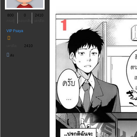
800
0
2410
กระทู้
ตอบกลับ
เครดิต
VIP Fsaya
เครดิต
2410
ส่ง
ข้อความ