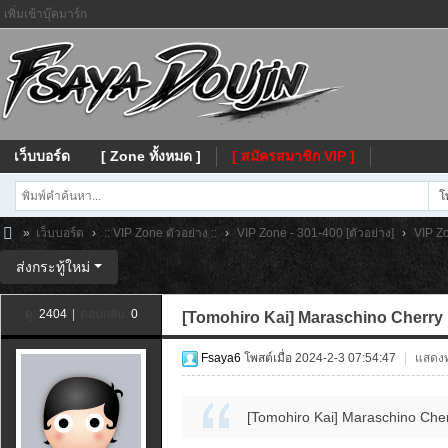
เพิ่มเข้าบุ๊คมาร์ก
เว็บบอร์ด
[ Zone ทั้งหมด ]
[ สมัครสมาชิก VIP ]
โ
»
เว็บบอร์ด
›
:: VIP Zone ตัวอย่าง ::
›
VIP Zone - 301-400 [ตัวอย่าง]
›
VIP Zo
Fs
ส่งกระทู้ใหม่
ay
ดู:
2404
|
ตอบกลับ:
0
[Tomohiro Kai] Maraschino Cherry K
a
Fsaya6
โพสต์เมื่อ 2024-2-3 07:54:47
|
แสดงทุ
[Tomohiro Kai] Maraschino Cher