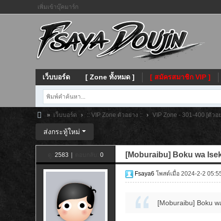
เพิ่มเข้าบุ๊คมาร์ก
เว็บบอร์ด
[ Zone ทั้งหมด ]
[ สมัครสมาชิก VIP ]
»
เว็บบอร์ด
›
:: VIP Zone ตัวอย่าง ::
›
VIP Zone - 301-400 [ตัวอย
Fs
ส่งกระทู้ใหม่
ay
[Moburaibu] Boku wa Iseka
ดู:
2583
|
ตอบกลับ:
0
a
Fsaya6
โพสต์เมื่อ 2024-2-2 05:5
[Moburaibu] Boku wa