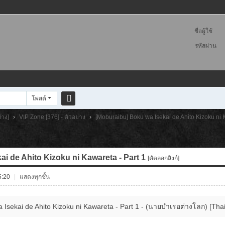
ชื่อผู้ใช้
รหัสผ่าน
โพสต์
ค
่าง]
›
VIP Zone [376] - ตัวอย่าง
›
[Moburaibu] Boku wa Isekai de Ahito Kizoku ni K
้น
ห
า
i de Ahito Kizoku ni Kawareta - Part 1
[คัดลอกลิงก์]
5:20
|
แสดงทุกชั้น
 Isekai de Ahito Kizoku ni Kawareta - Part 1 - (นายบำเรอต่างโลก) [T