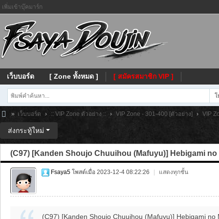
เพิ่มเข้าบุ๊คมาร์ก
เว็บบอร์ด
[ Zone ทั้งหมด ]
[ สมัครสมาชิก VIP ]
โ
»
เว็บบอร์ด
›
:: VIP Zone ตัวอย่าง ::
›
VIP Zone - 301-400 [ตัวอย่าง]
›
VIP Zo
Fs
ส่งกระทู้ใหม่
ay
(C97) [Kanden Shoujo Chuuihou (Mafuyu)] Hebigami no 
a
Fsaya5
โพสต์เมื่อ 2023-12-4 08:22:26
|
แสดงทุกชั้น
(C97) [Kanden Shoujo Chuuihou (Mafuyu)] Hebigami no Mik