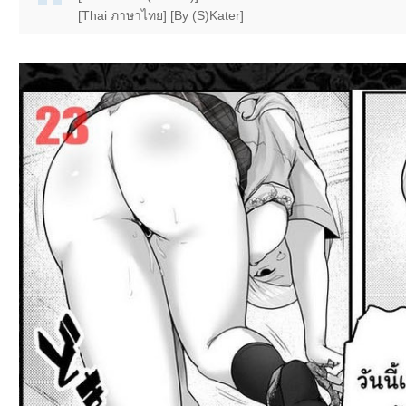
[Thai ภาษาไทย] [By (S)Kater]