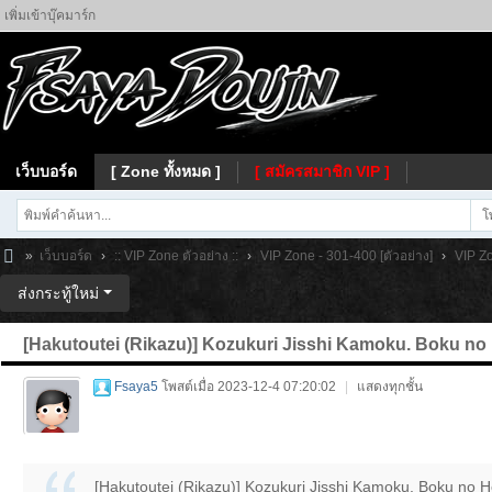
เพิ่มเข้าบุ๊คมาร์ก
เว็บบอร์ด
[ Zone ทั้งหมด ]
[ สมัครสมาชิก VIP ]
โ
»
เว็บบอร์ด
›
:: VIP Zone ตัวอย่าง ::
›
VIP Zone - 301-400 [ตัวอย่าง]
›
VIP Zo
Fs
ส่งกระทู้ใหม่
ay
[Hakutoutei (Rikazu)] Kozukuri Jisshi Kamoku. Boku no 
a
Fsaya5
โพสต์เมื่อ 2023-12-4 07:20:02
|
แสดงทุกชั้น
[Hakutoutei (Rikazu)] Kozukuri Jisshi Kamoku. Boku no He