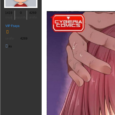
1419
0
4269
กระทู้
ตอบกลับ
เครดิต
VIP Fsaya
เครดิต
4269
ส่ง
ข้อความ