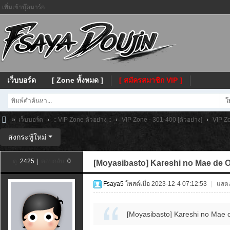
เพิ่มเข้าบุ๊คมาร์ก
เว็บบอร์ด
[ Zone ทั้งหมด ]
[ สมัครสมาชิก VIP ]
โ
»
เว็บบอร์ด
›
:: VIP Zone ตัวอย่าง ::
›
VIP Zone - 301-400 [ตัวอย่าง]
›
VIP Zo
Fs
ส่งกระทู้ใหม่
ay
ดู:
2425
|
ตอบกลับ:
0
[Moyasibasto] Kareshi no Mae de Ok
a
Fsaya5
โพสต์เมื่อ 2023-12-4 07:12:53
|
แสดง
[Moyasibasto] Kareshi no Mae d