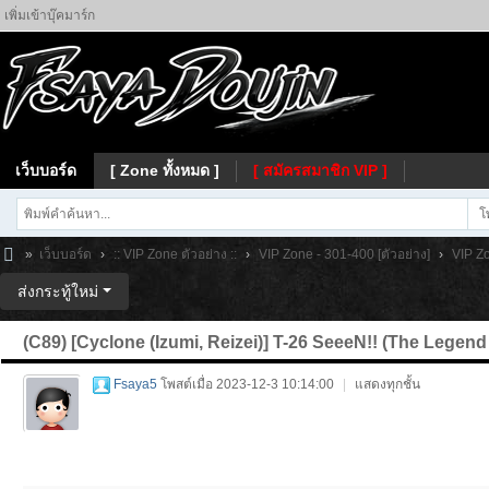
เพิ่มเข้าบุ๊คมาร์ก
เว็บบอร์ด
[ Zone ทั้งหมด ]
[ สมัครสมาชิก VIP ]
โ
»
เว็บบอร์ด
›
:: VIP Zone ตัวอย่าง ::
›
VIP Zone - 301-400 [ตัวอย่าง]
›
VIP Zo
Fs
ส่งกระทู้ใหม่
ay
(C89) [Cyclone (Izumi, Reizei)] T-26 SeeeN!! (The Legend
a
Fsaya5
โพสต์เมื่อ 2023-12-3 10:14:00
|
แสดงทุกชั้น