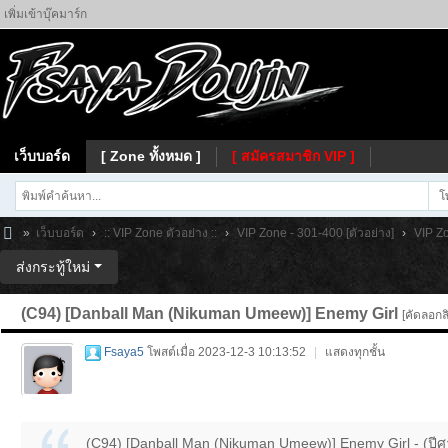
เพิ่มเข้าบุ๊คมาร์ก
เว็บบอร์ด
[ Zone ทั้งหมด ]
[ สมัครสมาชิก VIP ]
โ
»
เว็บบอร์ด
›
:: VIP Zone ตัวอย่าง ::
›
VIP Zone - 301-400 [ตัวอย่าง]
›
VIP Zo
Fs
ส่งกระทู้ใหม่
ay
(C94) [Danball Man (Nikuman Umeew)] Enemy Girl
[คัดลอกลิ
a
Fsaya5
โพสต์เมื่อ 2023-12-3 10:13:52
|
แสดงทุกชั้น
(C94) [Danball Man (Nikuman Umeew)] Enemy Girl - (ปีศ