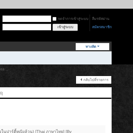
จดจำการเข้าสู่ระบบ
ลืมรหัสผ่าน
สมัครสมาชิก
เข้าสู่ระบบ
ทางลัด
ea ...
กลับไปที่รายการ
์]
ยวในปาร์ตี้หญิงล้วน) [Thai ภาษาไทย] [By