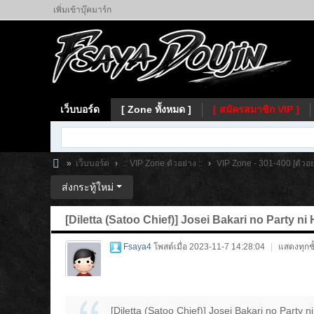
เพิ่มเข้าบุ๊คมาร์ก
เว็บบอร์ด
[ Zone ทั้งหมด ]
[ สมัครสมาชิก VIP ]
»
เว็บบอร์ด
›
:: VIP Zone ตัวอย่าง ::
›
VIP Zone - 301-400 [ตัวอย
Fs
ส่งกระทู้ใหม่
ay
[Diletta (Satoo Chief)] Josei Bakari no Party n
a
Fsaya4
โพสต์เมื่อ 2023-11-7 14:28:04
|
แสดงทุกชั
[Diletta (Satoo Chief)] Josei Bakari no Party