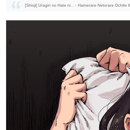
[Shioji] Uragiri no Hate ni... - Hamerare Netorare Ochite Ik