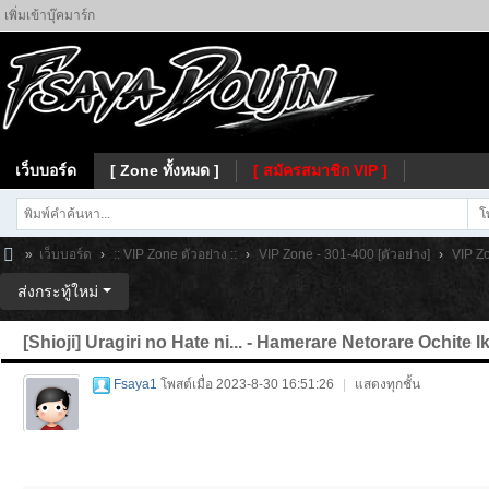
เพิ่มเข้าบุ๊คมาร์ก
เว็บบอร์ด
[ Zone ทั้งหมด ]
[ สมัครสมาชิก VIP ]
โ
»
เว็บบอร์ด
›
:: VIP Zone ตัวอย่าง ::
›
VIP Zone - 301-400 [ตัวอย่าง]
›
VIP Zo
Fs
ส่งกระทู้ใหม่
ay
[Shioji] Uragiri no Hate ni... - Hamerare Netorare Ochite I
a
Fsaya1
โพสต์เมื่อ 2023-8-30 16:51:26
|
แสดงทุกชั้น