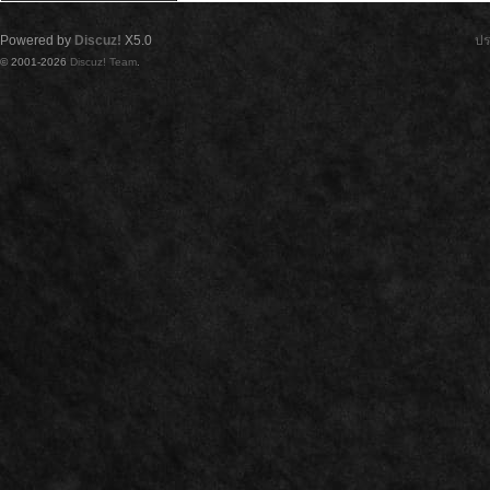
Powered by
Discuz!
X5.0
ปร
© 2001-2026
Discuz! Team
.