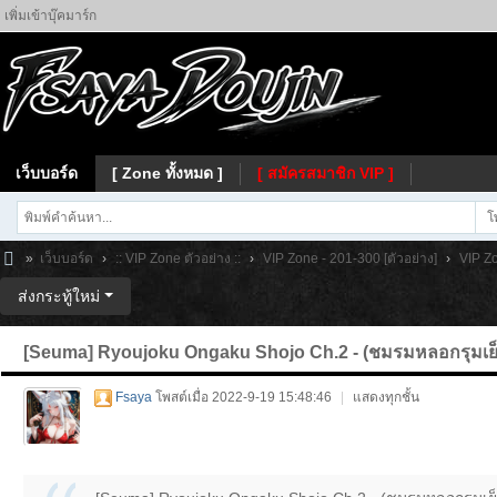
เพิ่มเข้าบุ๊คมาร์ก
เว็บบอร์ด
[ Zone ทั้งหมด ]
[ สมัครสมาชิก VIP ]
โ
»
เว็บบอร์ด
›
:: VIP Zone ตัวอย่าง ::
›
VIP Zone - 201-300 [ตัวอย่าง]
›
VIP Zo
Fs
ส่งกระทู้ใหม่
ay
[Seuma] Ryoujoku Ongaku Shojo Ch.2 - (ชมรมหลอกรุมเย็
a
Fsaya
โพสต์เมื่อ 2022-9-19 15:48:46
|
แสดงทุกชั้น