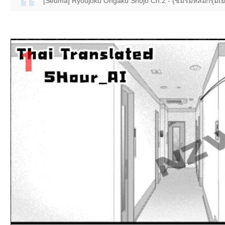
[Seuma] Ryoujoku Ongaku Shojo Ch.2 - (ชมรมหลอกรุมเย็ด 