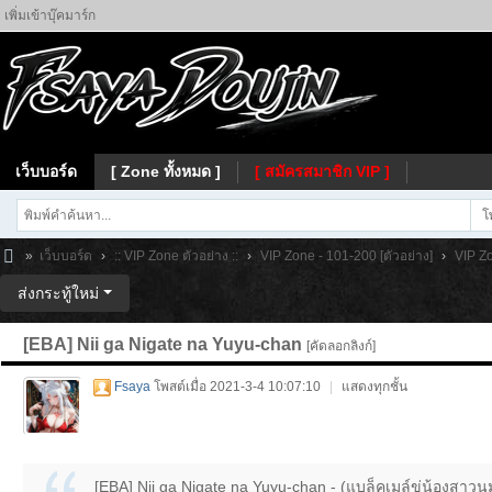
เพิ่มเข้าบุ๊คมาร์ก
เว็บบอร์ด
[ Zone ทั้งหมด ]
[ สมัครสมาชิก VIP ]
โ
»
เว็บบอร์ด
›
:: VIP Zone ตัวอย่าง ::
›
VIP Zone - 101-200 [ตัวอย่าง]
›
VIP Zo
Fs
ส่งกระทู้ใหม่
ay
[EBA] Nii ga Nigate na Yuyu-chan
[คัดลอกลิงก์]
a
Fsaya
โพสต์เมื่อ 2021-3-4 10:07:10
|
แสดงทุกชั้น
[EBA] Nii ga Nigate na Yuyu-chan - (แบล็คเมล์ขู่น้องสาว