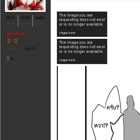
9570
9635
6หมื่น
กระทู้
ตอบกลับ
เครดิต
ผู้ดูแลพิเศษ
เครดิต
64473
ส่ง
ข้อความ