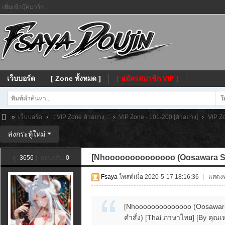
เพิ่มเข้าบุ๊คมาร์ก
เว็บบอร์ด
[ Zone ทั้งหมด ]
[ สมัครสมาชิก VIP ]
โ
»
เว็บบอร์ด
›
:: VIP Zone ตัวอย่าง ::
›
VIP Zone - 101-200 [ตัวอย่าง]
›
VIP Zo
Fs
ส่งกระทู้ใหม่
ay
[Nhoooooooooooooo (Oosawara Sa
ดู:
3656
|
ตอบกลับ:
0
a
Fsaya
โพสต์เมื่อ 2020-5-17 18:16:36
|
แสดงทุ
[Nhoooooooooooooo (Oosawara S
คำสั่ง) [Thai ภาษาไทย] [By คุณเ