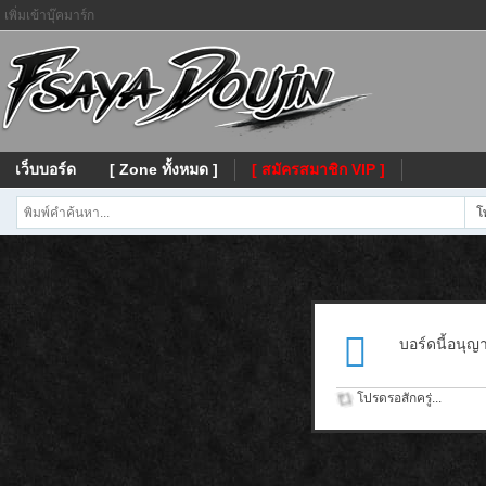
เพิ่มเข้าบุ๊คมาร์ก
เว็บบอร์ด
[ Zone ทั้งหมด ]
[ สมัครสมาชิก VIP ]
โ
บอร์ดนี้อนุญ
โปรดรอสักครู่...