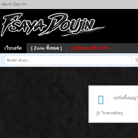
เพิ่มเข้าบุ๊คมาร์ก
เว็บบอร์ด
[ Zone ทั้งหมด ]
[ สมัครสมาชิก VIP ]
โ
บอร์ดนี้อนุญ
โปรดรอสักครู่...