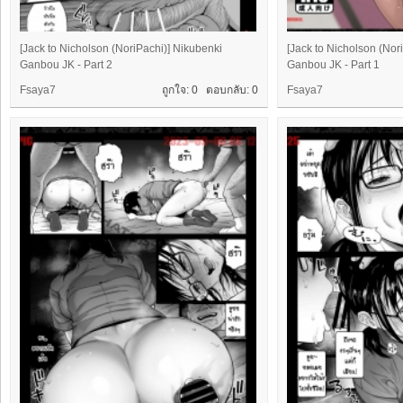
[Jack to Nicholson (NoriPachi)] Nikubenki
[Jack to Nicholson (Nor
Ganbou JK - Part 2
Ganbou JK - Part 1
Fsaya7
ถูกใจ: 0 ตอบกลับ:
0
Fsaya7