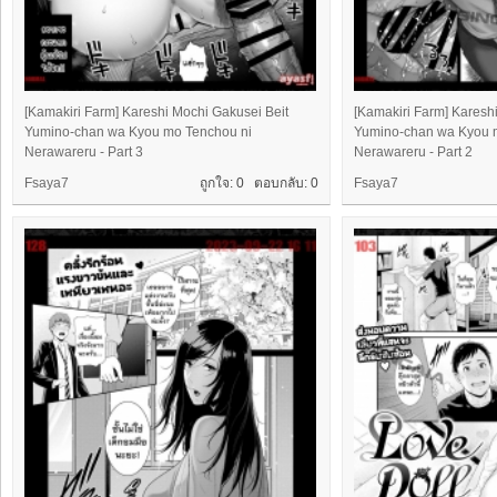
[Kamakiri Farm] Kareshi Mochi Gakusei Beit
[Kamakiri Farm] Karesh
Yumino-chan wa Kyou mo Tenchou ni
Yumino-chan wa Kyou 
Nerawareru - Part 3
Nerawareru - Part 2
Fsaya7
ถูกใจ: 0 ตอบกลับ:
0
Fsaya7