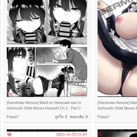
[Sanshoku Nerune] Maid no Shirasaki-san ni
[Sanshoku Nerune] Maid
Gohoushi Shite Morau Hanashi Ch.2 - Part 2
Gohoushi Shite Morau H
Fsaya7
ถูกใจ: 0 ตอบกลับ:
0
Fsaya7