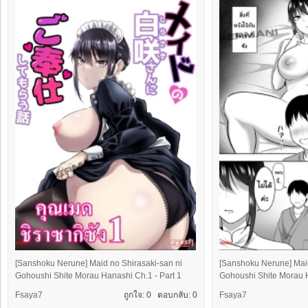
[Sanshoku Nerune] Maid no Shirasaki-san ni
[Sanshoku Nerune] Maid
Gohoushi Shite Morau Hanashi Ch.1 - Part 1
Gohoushi Shite Morau H
Fsaya7
ถูกใจ: 0 ตอบกลับ:
0
Fsaya7