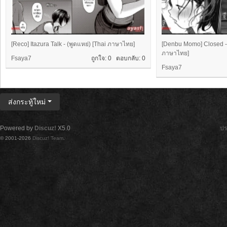
[Reco] Itazura Talk - (พูดแหย่) [Thai ภาษาไทย]
[Denbu Momo] Closed - (
ภาษาไทย]
Fsaya7
ถูกใจ: 0 ตอบกลับ:
0
Fsaya7
ส่งกระทู้ใหม่
Powered by
Discuz!
X5.0
ปร
© 2001-2026
Discuz! Team
.