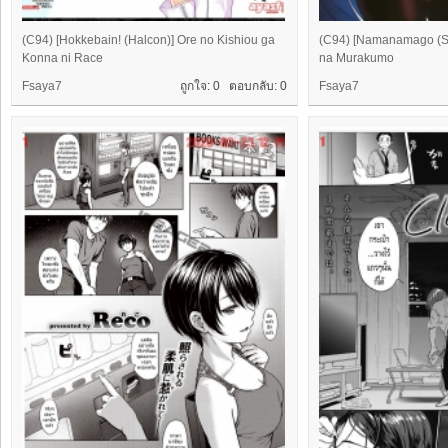
(C94) [Hokkebain! (Halcon)] Ore no Kishiou ga
(C94) [Namanamago (Sh
Konna ni Race
na Murakumo
Fsaya7
ถูกใจ: 0 ตอบกลับ:
0
Fsaya7