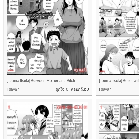
[Touma Itsuki] Between Mother and Bitch
[Touma Itsuki] Better wi
Fsaya7
ถูกใจ: 0 ตอบกลับ:
0
Fsaya7