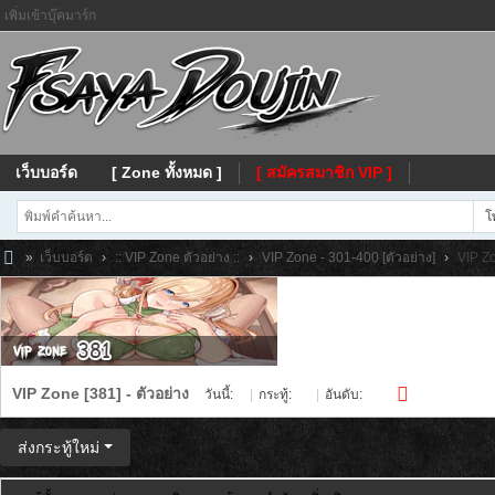
เพิ่มเข้าบุ๊คมาร์ก
เว็บบอร์ด
[ Zone ทั้งหมด ]
[ สมัครสมาชิก VIP ]
โ
»
เว็บบอร์ด
›
:: VIP Zone ตัวอย่าง ::
›
VIP Zone - 301-400 [ตัวอย่าง]
›
VIP Zo
Fs
ay
a
VIP Zone [381] - ตัวอย่าง
วันนี้:
0
|
กระทู้:
50
|
อันดับ:
734
ส่งกระทู้ใหม่