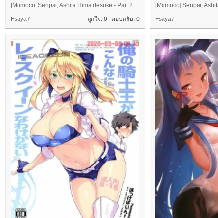
[Momoco] Senpai, Ashita Hima desuke - Part 2
[Momoco] Senpai, Ashit
Fsaya7
ถูกใจ: 0 ตอบกลับ:
0
Fsaya7