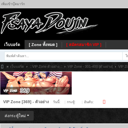
เพิ่มเข้าบุ๊คมาร์ก
เว็บบอร์ด
[ Zone ทั้งหมด ]
[ สมัครสมาชิก VIP ]
โ
»
เว็บบอร์ด
›
:: VIP Zone ตัวอย่าง ::
›
VIP Zone - 301-400 [ตัวอย่าง]
›
VIP Zo
Fs
ay
a
VIP Zone [369] - ตัวอย่าง
วันนี้:
0
|
กระทู้:
50
|
อันดับ:
722
ส่งกระทู้ใหม่