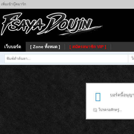
เพิ่มเข้าบุ๊คมาร์ก
เว็บบอร์ด
[ Zone ทั้งหมด ]
[ สมัครสมาชิก VIP ]
โ
บอร์ดนี้อนุญ
โปรดรอสักครู่...