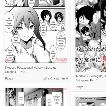
[Mousou Fukuzagata] Haha wa Boku no
Shingaku - Part 2
[Mousou Fukuzagata] 
Fsaya
ถูกใจ: 0 ตอบกลับ:
0
Shingaku - Part 1
Fsaya