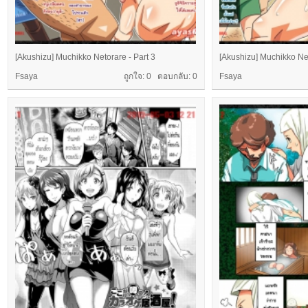
[Akushizu] Muchikko Netorare - Part 3
[Akushizu] Muchikko Net
Fsaya
ถูกใจ: 0 ตอบกลับ:
0
Fsaya