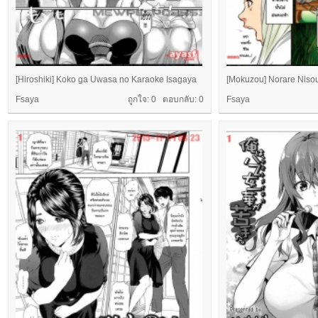
[Hiroshiki] Koko ga Uwasa no Karaoke Isagaya
[Mokuzou] Norare Niso
Fsaya
ถูกใจ: 0 ตอบกลับ:
0
Fsaya