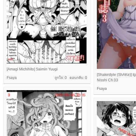
[Amagi Michihito] Saimin Yuugi
[Shakestyle (ShAKe)] 
Fsaya
ถูกใจ: 0 ตอบกลับ:
0
Nisshi Ch.03
Fsaya