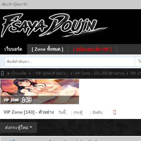
เพิ่มเข้าบุ๊คมาร์ก
เว็บบอร์ด
[ Zone ทั้งหมด ]
[ สมัครสมาชิก VIP ]
โ
»
เว็บบอร์ด
›
:: VIP Zone ตัวอย่าง ::
›
VIP Zone - 101-200 [ตัวอย่าง]
›
VIP Zo
Fs
ay
a
VIP Zone [143] - ตัวอย่าง
วันนี้:
0
|
กระทู้:
50
|
อันดับ:
274
ส่งกระทู้ใหม่