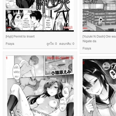
[Hyji] Permit to Insert
[Yuzuki N Dash] Ore wa
Nigate da
Fsaya
ถูกใจ: 0 ตอบกลับ:
0
Fsaya