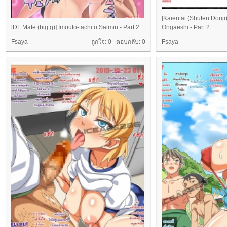
[Kaientai (Shuten Douji)
[DL Mate (big.g)] Imouto-tachi o Saimin - Part 2
Ongaeshi - Part 2
Fsaya
ถูกใจ: 0 ตอบกลับ:
0
Fsaya