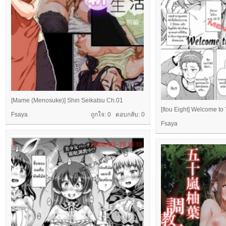
[Mame (Menosuke)] Shin Seikatsu Ch.01
[Itou Eight] Welcome t
Fsaya
ถูกใจ: 0 ตอบกลับ:
0
Fsaya