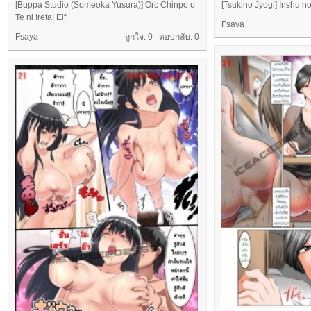
[Buppa Studio (Someoka Yusura)] Orc Chinpo o
[Tsukino Jyogi] Inshu n
Te ni Ireta! Elf
Fsaya
Fsaya
ถูกใจ: 0 ตอบกลับ:
0